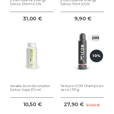
y Estimulante Energy
y Estimulante Energy
Detox 250ml ICON
Detox 70ml ICON
31,00 €
9,90 €
10%
Awake Acondicionador
Texturiz ICON Champú en
Detox Viaje |70 ml.
seco | 170g.
10,50 €
27,90 €
31,00 €