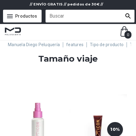
// ENVÍO GRATIS // pedidos de 30€ //
Productos
0
Manuela Diego Peluquería
features
Tipo de producto
Ta
Tamaño viaje
10%