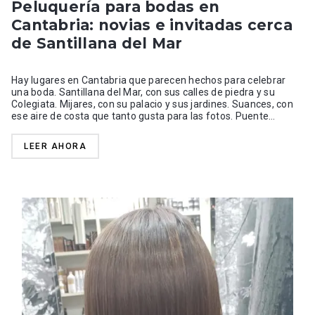
Peluquería para bodas en
Cantabria: novias e invitadas cerca
de Santillana del Mar
Hay lugares en Cantabria que parecen hechos para celebrar
una boda. Santillana del Mar, con sus calles de piedra y su
Colegiata. Mijares, con su palacio y sus jardines. Suances, con
ese aire de costa que tanto gusta para las fotos. Puente
Viesgo, Comillas, San Vicente de la Barquera, Santander… Cada
zona tiene algo especial, y cada boda también. Por eso, elegir el
LEER AHORA
peinado no debería ser una decisión rápida ni improvisada. El
peinado de una novia, una madrina o una invitada tiene que
encajar con el vestido, con el estilo de la boda, con el lugar
donde se celebra y, sobre todo, con la persona que lo lleva. En
Manuela Diego Peluquería
, en
Santillana del Mar
, ayudamos
a novias, madrinas e invitadas a preparar su look para bodas en
Cantabria, con un trato cercano, asesoramiento personalizado
y la posibilidad de valorar desplazamiento según la zona y las
necesidades del evento.