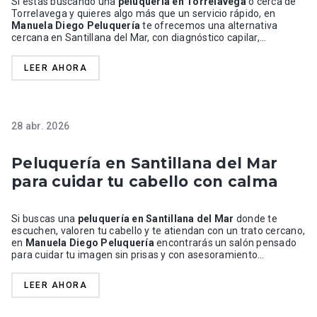
Si estás buscando una
peluquería en Torrelavega
o cerca de
Torrelavega y quieres algo más que un servicio rápido, en
Manuela Diego Peluquería
te ofrecemos una alternativa
cercana en Santillana del Mar, con diagnóstico capilar,
asesoramiento personalizado y tratamientos pensados para
cuidar el cabello de verdad. No estamos en el centro de
LEER AHORA
Torrelavega, y preferimos decirlo con claridad. Nuestro salón
está en
Santillana del Mar
, en una ubicación cómoda para
clientas que vienen desde Torrelavega, Barreda, Sierrapando,
Ganzo, Nueva Ciudad, Puente San Miguel, Viveda, Reocín y
otras zonas cercanas. Muchas clientas deciden desplazarse
28 abr. 2026
porque buscan una peluquería cercana, valoren el estado real
de su cabello y les propongan un servicio adecuado, ya sea para
coloración, mechas, alisados, tratamientos capilares, bodas o
Peluquería en Santillana del Mar
cuidado del cuero cabelludo.
para cuidar tu cabello con calma
Si buscas una
peluquería en Santillana del Mar
donde te
escuchen, valoren tu cabello y te atiendan con un trato cercano,
en
Manuela Diego Peluquería
encontrarás un salón pensado
para cuidar tu imagen sin prisas y con asesoramiento
personalizado. Estamos en Santillana del Mar, una ubicación
cómoda para clientas de la propia villa y de zonas cercanas
LEER AHORA
como
Puente San Miguel, Viveda, Queveda, Reocín,
Torrelavega, Suances, Miengo, Comillas
. Nuestro trabajo no
consiste solo en cortar, teñir o peinar. Nos gusta entender qué