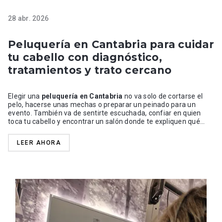
necesita cada cabello, cómo es tu día a día, qué mantenimiento
quieres llevar y qué resultado te hará sentir cómoda de verdad.
28 abr. 2026
Peluquería en Cantabria para cuidar
tu cabello con diagnóstico,
tratamientos y trato cercano
Elegir una
peluquería en Cantabria
no va solo de cortarse el
pelo, hacerse unas mechas o preparar un peinado para un
evento. También va de sentirte escuchada, confiar en quien
toca tu cabello y encontrar un salón donde te expliquen qué
necesita realmente tu melena. En
Manuela Diego Peluquería
,
en Santillana del Mar, trabajamos cada servicio desde una idea
LEER AHORA
sencilla: cuidar el cabello con criterio, sin prisas y con un trato
cercano. Nuestro salón combina experiencia, diagnóstico
capilar, tratamientos avanzados y un ambiente cómodo para
que venir a la peluquería sea una experiencia agradable de
principio a fin. Atendemos a clientas de
Santillana del Mar,
Torrelavega, Suances, Comillas, Cabezón de la Sal, Miengo
y otras zonas de Cantabria que buscan una peluquería de
confianza para coloración, alisados, tratamientos capilares,
peinados, maquillaje y servicios para bodas o eventos.